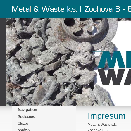
Navigation
Impresum
Spolocnost'
Služby
Metal & Waste s.k.
obrázky
Zochova 6-8